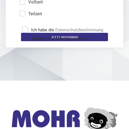
Vollzeit
Teilzeit
Ich habe die
Datenschutzbestimmung
JETZT BEWERBEN
gelesen und akzeptiere diese.
*