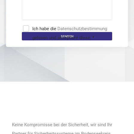
Ich habe die
Datenschutzbestimmung
SENDEN
gelesen und akzeptiere diese.
*
Keine Kompromisse bei der Sicherheit, wir sind Ihr
Partner für Sicherheitssysteme im Bodenseekreis.